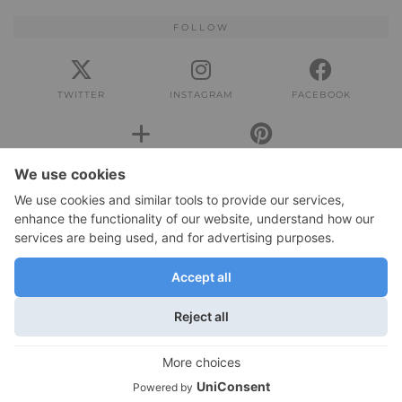
FOLLOW
TWITTER
INSTAGRAM
FACEBOOK
BLOGLOVIN
PINTEREST
IMPRESSUM
Impressum
DATENSCHUTZERKLÄRUNG
Datenschutzerklärung
© 2026
JOLIMENT
WORDPRESS THEME BY
pipdig