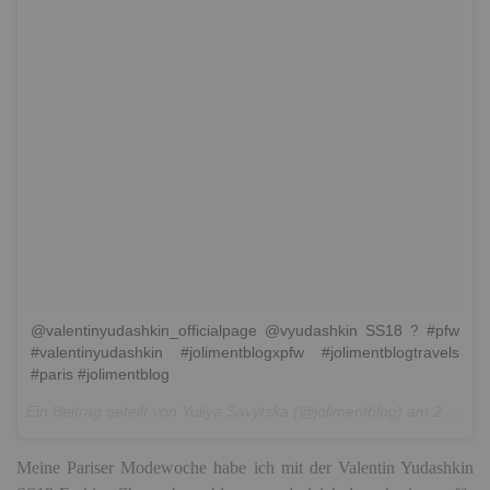
@valentinyudashkin_officialpage @vyudashkin SS18 ? #pfw
#valentinyudashkin #jolimentblogxpfw #jolimentblogtravels
#paris #jolimentblog
Ein Beitrag geteilt von Yuliya Savytska (@jolimentblog) am
2. Okt 2017 um 14:18 Uhr
Meine Pariser Modewoche habe ich mit der Valentin Yudashkin