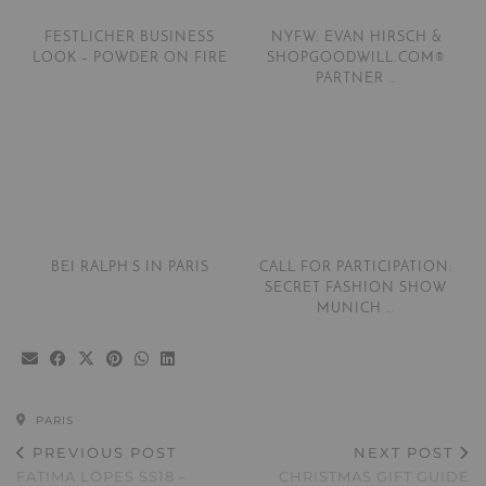
FESTLICHER BUSINESS
NYFW: EVAN HIRSCH &
LOOK – POWDER ON FIRE
SHOPGOODWILL.COM®
PARTNER …
BEI RALPH’S IN PARIS
CALL FOR PARTICIPATION:
SECRET FASHION SHOW
MUNICH …
PARIS
PREVIOUS POST
NEXT POST
FATIMA LOPES SS18 –
CHRISTMAS GIFT GUIDE