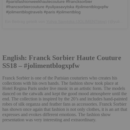
#parisfashionweekhautecouture #francksorbier
#francsorbiercouture #yuliyasavytska #jolimentblogxpfw
#jolimentblogtravels #paris #jolimentblog
Ein Beitrag geteilt von
Yuliya Savytska (JOLIMENTblog)
(@yuliya_savytska) am
English: Franck Sorbier Haute Couture
SS18 – #jolimentblogxpfw
Franck Sorbier is one of the Parisian couturiers who creates his
collections with his own hands. The fashion show took place at
Hotel Regina Paris under live music in an artistic form. The models
danced on the catwalk and kept the good mood atmosphere until the
end. The collection is inspired by the 20’s and includes hand-painted
robes of silk organza and feather fans as accessories. Franck Sorbier
has shown once again that fashion is not only clothes, it is an art that
expresses and evokes different emotions. The fashion show
presentation was very interesting and extraordinary.