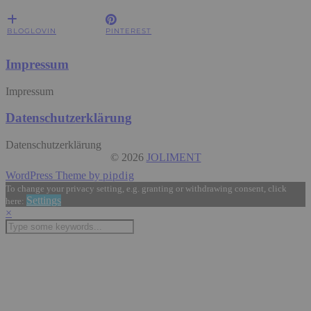
BLOGLOVIN
PINTEREST
Impressum
Impressum
Datenschutzerklärung
Datenschutzerklärung
© 2026
JOLIMENT
WordPress Theme by
pipdig
To change your privacy setting, e.g. granting or withdrawing consent, click
Settings
here:
×