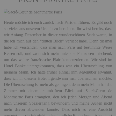
MONTMARTRE PARIS
Heute möchte ich euch zurück nach Paris entführen. Es gibt noch
so vieles aus unserem Urlaub zu berichten. Ihr wisst bereits, dass
wir Anfang Dezember in dieser wunderschönen Stadt waren, in
die ich mich auf den “dritten Blick” verliebt habe. Denn diesmal
habe ich verstanden, dass
man nach Paris auf bestimmte Weise
Reisen soll, und zwar sich mehr unter die Franzosen mischend,
um das wahre französische Flair kennenzulernen. Wir sind im
Hotel Banke untergekommen, dass war ein Uberraschung von
meinem Mann. Ich hatte früher einmal ihm gegenüber erwähnt,
dass ich in diesem Hotel irgendwann mal übernachten möchte.
Die Überraschung ist mehr als gelungen, denn mein Mann hat das
Zimmer mit einem traumhaftem Blick auf Sacré-Cœur de
Montmartre Paris arrangiert, den ich jeden Morgen und Abend
nach unserem Spaziergang bewundern und meine Augen nicht
mehr davon abwenden konnte. Dass mich so eine Aussicht
erwartet wusste ich nicht – eine herrliche Entdeckung. Abends ist