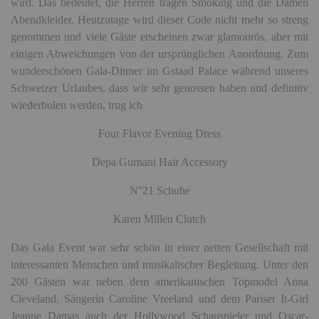
wird. Das bedeutet, die
Herren tragen Smoking und die Damen
Abendkleider. Heutzutage wird dieser Code nicht mehr so streng
genommen und viele Gäste erscheinen zwar glamourös, aber mit
einigen Abweichungen von der ursprünglichen Anordnung. Zum
wunderschönen Gala-Dinner im Gstaad Palace während unseres
Schweizer Urlaubes, dass wir sehr genossen haben und definitiv
wiederholen werden, trug ich
Four Flavor Evening Dress
Depa Gurnani Hair Accessory
N°21 Schuhe
Karen Millen Clutch
Das Gala Event war sehr schön in einer netten Gesellschaft mit
interessanten Menschen und musikalischer Begleitung. Unter den
200 Gästen war neben dem amerikanischen Topmodel Anna
Cleveland, Sängerin Caroline Vreeland und dem Pariser It-Girl
Jeanne Damas auch der Hollywood Schauspieler und Oscar-