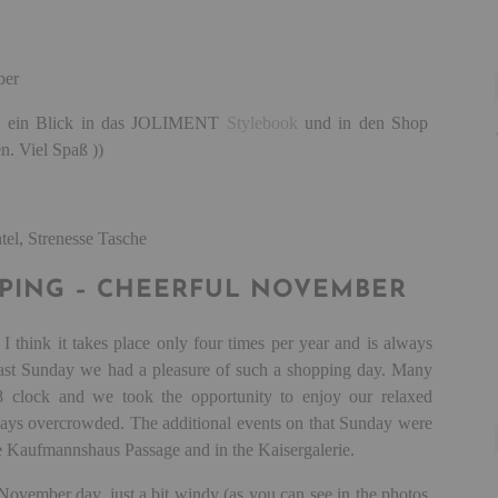
uch ein Blick in das JOLIMENT
Stylebook
und in den Shop
n. Viel Spaß ))
el, Strenesse Tasche
PPING – CHEERFUL NOVEMBER
 think it takes place only four times per year and is always
 Last Sunday we had a pleasure of such a shopping day. Many
clock and we took the opportunity to enjoy our relaxed
lways overcrowded. The additional events on that Sunday were
e Kaufmannshaus Passage and in the Kaisergalerie.
November day, just a bit windy (as you can see in the photos,