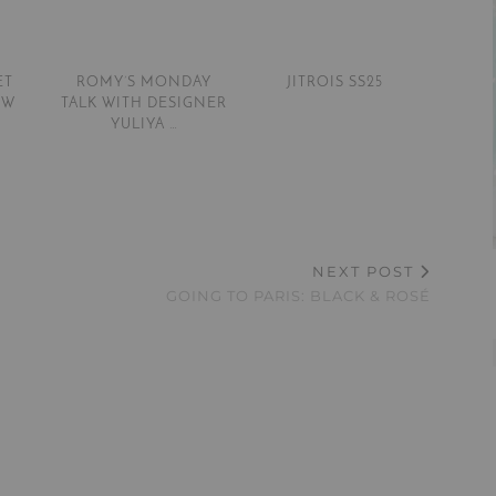
ET
ROMY’S MONDAY
JITROIS SS25
OW
TALK WITH DESIGNER
YULIYA …
NEXT POST
GOING TO PARIS: BLACK & ROSÉ