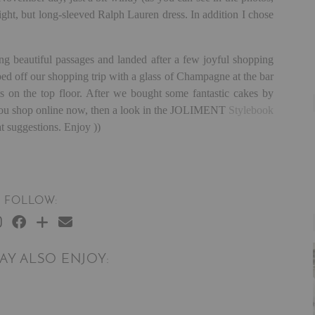
 light, but long-sleeved Ralph Lauren dress. In addition I chose
ng beautiful passages and landed after a few joyful shopping
ped off our shopping trip with a glass of Champagne at the bar
ts on the top floor. After we bought some fantastic cakes by
 you shop online now, then a look in the JOLIMENT
Stylebook
t suggestions. Enjoy ))
FOLLOW:
AY ALSO ENJOY: