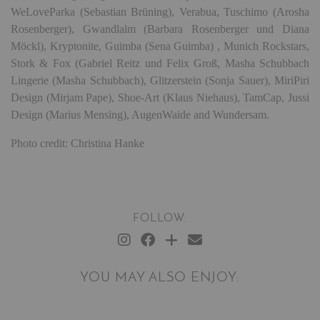
WeLoveParka (Sebastian Brüning), Verabua, Tuschimo (Arosha
Rosenberger), Gwandlalm (Barbara Rosenberger und Diana
Möckl), Kryptonite, Guimba (Sena Guimba) , Munich Rockstars,
Stork & Fox (Gabriel Reitz und Felix Groß, Masha Schubbach
Lingerie (Masha Schubbach), Glitzerstein (Sonja Sauer), MiriPiri
Design (Mirjam Pape), Shoe-Art (Klaus Niehaus), TamCap, Jussi
Design (Marius Mensing), AugenWaide and Wundersam.
Photo credit: Christina Hanke
FOLLOW:
YOU MAY ALSO ENJOY: