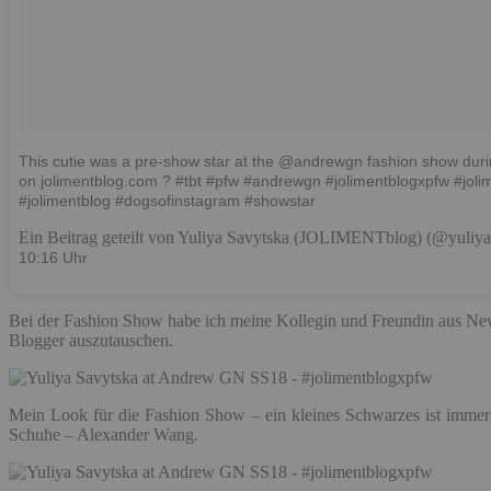
This cutie was a pre-show star at the @andrewgn fashion show dur
on jolimentblog.com ? #tbt #pfw #andrewgn #jolimentblogxpfw #jolim
#jolimentblog #dogsofinstagram #showstar
Ein Beitrag geteilt von Yuliya Savytska (JOLIMENTblog) (@yuliy
10:16 Uhr
Bei der Fashion Show habe ich meine Kollegin und Freundin aus New
Blogger auszutauschen.
Mein Look für die Fashion Show – ein kleines Schwarzes ist immer
Schuhe – Alexander Wang.