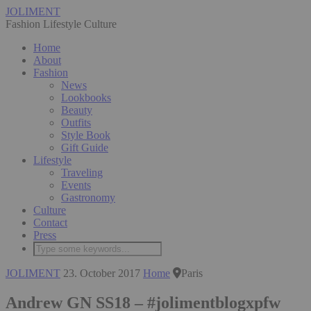
JOLIMENT
Fashion Lifestyle Culture
Home
About
Fashion
News
Lookbooks
Beauty
Outfits
Style Book
Gift Guide
Lifestyle
Traveling
Events
Gastronomy
Culture
Contact
Press
JOLIMENT
23. October 2017
Home
Paris
Andrew GN SS18 – #jolimentblogxpfw