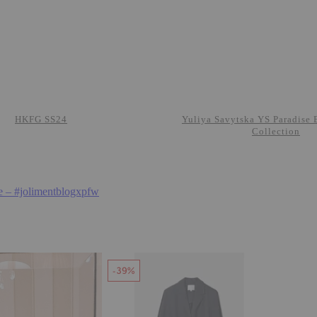
HKFG SS24
Yuliya Savytska YS Paradise 
Collection
e – #jolimentblogxpfw