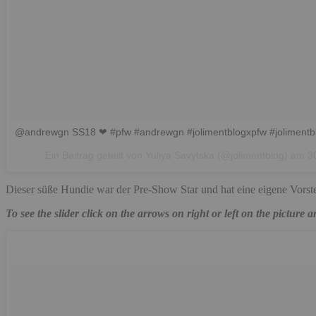
@andrewgn SS18 ❤ #pfw #andrewgn #jolimentblogxpfw #jolimentblo
Ein Beitrag geteilt von Yuliya Savytska (@jolimentblog) am
3
Dieser süße Hundie war der Pre-Show Star und hat eine eigene Vorste
To see the slider click on the arrows on right or left on the picture 