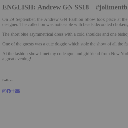
ENGLISH: Andrew GN SS18 – #jolimentb
On 29 September, the Andrew GN Fashion Show took place at the Pal
designer. The collection was noticeable with beads decorated chokers,
The short blue asymmetrical dress with a cold shoulder and one bishop
One of the guests was a cute doggie which stole the show of all the f
At the fashion show I met my colleague and girlfriend from New York
a great evening!
Follow: