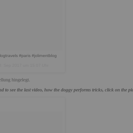
gtravels #paris #jolimentblog
0. Sep 2017 um 15:07 Uhr
llung hingelegt.
and to see the last video, how the doggy performs
tricks, click on the pi