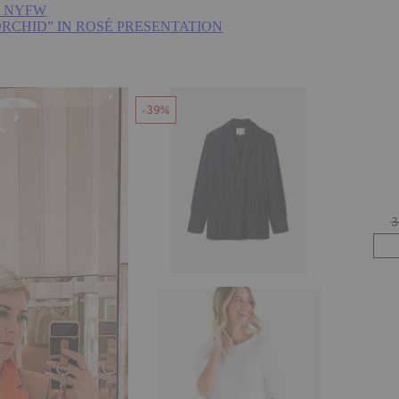
 at NYFW
RCHID” IN ROSÉ PRESENTATION