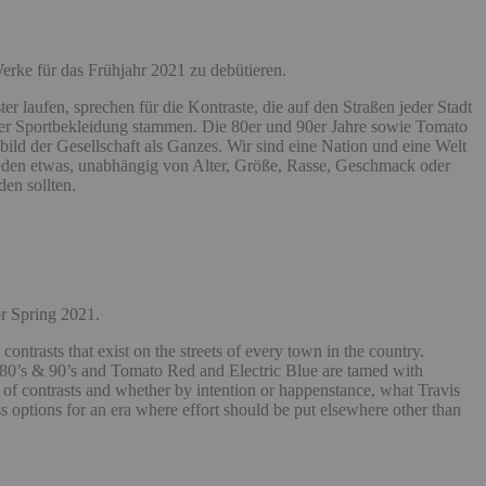
erke für das Frühjahr 2021 zu debütieren.
r laufen, sprechen für die Kontraste, die auf den Straßen jeder Stadt
ker Sportbekleidung stammen. Die 80er und 90er Jahre sowie Tomato
ld der Gesellschaft als Ganzes. Wir sind eine Nation und eine Welt
r jeden etwas, unabhängig von Alter, Größe, Rasse, Geschmack oder
en sollten.
for Spring 2021.
contrasts that exist on the streets of every town in the country.
 80’s & 90’s and Tomato Red and Electric Blue are tamed with
d of contrasts and whether by intention or happenstance, what Travis
ss options for an era where effort should be put elsewhere other than