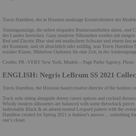
Travis Hamilton, der in Houston ansässige Kreativdirektor der Modek
Trainingsanzüge, die neben eleganten Businessauftritten sitzen, und C
des Landes herrschen. Ganz moderne Silhouetten werden mit einigen 
Red und Electric Blue sind mit modischem Schwarz und einem fast neu
der Kontraste, und ob absichtlich oder zufällig, was Travis Hamilto
sozialer Klasse. Mühelose Optionen für eine Zeit, in der Anstrengun
Credits: PR -VERY New York, Models – Page Parke Agency, Photo
ENGLISH: Negris LeBrum SS 2021 Colle
Travis Hamilton, the Houston based creative director of the fashion c
Track suits sitting alongside dressy career options and cocktail dresses
Wholly modern silhouettes are balanced with some throwback pieces t
fashionable Black & an almost neutral Leopard pattern with the overal
Hamilton created for Spring 2021 is fashion’s answer… something for ev
one’s closet.