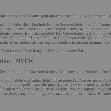
ollektion Negris LeBrum, ging auf den virtuellen Laufweg, um seine W
ocktailkleider, die neben federleichten Sommerkleidern mit Chiffonmuste
Retroteilen ausgeglichen, die aus den glorreichen Tagen der New Yor
tralen Leopardenmuster gezähmt. Das Gesamtergebnis ist ein Spiegelbi
n für das Frühjahr 2021 geschaffen hat, ist die Antwort der Mode … fü
gen für etwas anderes als den eigenen Kleiderschrank unternommen werd
 – Bob Levy of Getty Images, HMUA – Lavavier Haley
ction – NYFW
ollection Negris LeBrum took to the virtual runway to debut his effort 
 walking along side feather light chiffon printed sundresses speak to the 
hat look to be pulled from the glory days of New York sportswear, the
l result being a mirror of society as a whole. We are a nation and worl
erybody, regardless of age, size, race, taste, or social class. Effortle