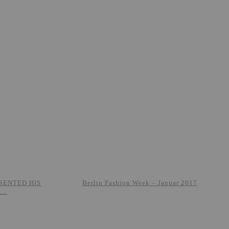
SENTED HIS
Berlin Fashion Week – Januar 2017
 …