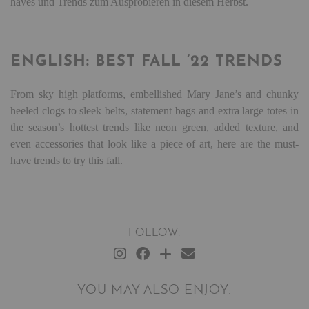
haves und Trends zum Ausprobieren in diesem Herbst.
ENGLISH: BEST FALL ’22 TRENDS
From sky high platforms, embellished Mary Jane’s and chunky
heeled clogs to sleek belts, statement bags and extra large totes in
the season’s hottest trends like neon green, added texture, and
even accessories that look like a piece of art, here are the must-
have trends to try this fall.
FOLLOW:
YOU MAY ALSO ENJOY: